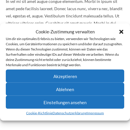
In vel mi sit amet augue congue elementum. Morbi in ipsum sit
amet pede facilisis laoreet. Donec lacus nunc, viverra nec, blandit
vel, egestas et, augue. Vestibulum tincidunt malesuada tellus. Ut
ultrices ultrices enim. Curabitur sit amet mauris. Morbi in dui
quis est pulvinar ullamcorper. Nulla facilisi.
Cookie-Zustimmung verwalten
Um dir ein optimales Erlebnis zu bieten, verwenden wir Technologien wie
Integer lacinia sollicitudin massa. Cras metus. Sed aliquet risus a tortor.
Cookies, um Geräteinformationen zu speichern und/oder darauf zuzugreifen.
Wenn du diesen Technologien zustimmst, können wir Daten wie das
Integer id quam. Morbi mi. Quisque nisl felis, venenatis tristique,
Surfverhalten oder eindeutige IDs auf dieser Website verarbeiten. Wenn du
dignissim in, ultrices sit amet, augue. Proin sodales libero eget ante.
deine Zustimmung nicht erteilst oder zurückziehst, können bestimmte
Merkmale und Funktionen beeinträchtigt werden.
Aenean lectus elit, fermentum non, convallis id, sagittis at, neque.
Akzeptieren
Nullam mauris orci, aliquet et, iaculis et, viverra vitae, ligula. Nulla
ut felis in purus aliquam imperdiet. Maecenas aliquet mollis
Ablehnen
lectus. Vivamus consectetuer risus et tortor. Lorem ipsum dolor
sit amet, consectetur adipiscing elit. Integer nec odio. Praesent
Einstellungen ansehen
libero. Sed cursus ante dapibus diam. Sed nisi. Nulla quis sem at
Cookie-Richtlinie
Datenschutzerklärung
Impressum
nibh elementum imperdiet. Duis sagittis ipsum.