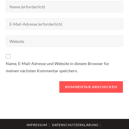
Gib
deinen
Namen
Gib
oder
deine
Benutzernamen
E-
Gib
zum
Mail-
deine
Kommentieren
Adresse
Website-
ein
zum
URL
Name, E-Mail-Adresse und Website in diesem Browser für
Kommentieren
ein
meinen nächsten Kommentar speichern.
ein
(optional)
IMPRESSUM
DATENSCHUTZERKLÄRUNG