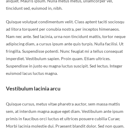
aliquet. Mauris ipsum. Nulla metus metus, ullamcorper vel,
tincidunt sed, euismod in, nibh.
Quisque volutpat condimentum velit. Class aptent taciti sociosqu
ad litora torquent per conubia nostra, per inceptos himenaeos.
Nam nec ante. Sed lacinia, urna non tincidunt mattis, tortor neque
adipiscing diam, a cursus ipsum ante quis turpis. Nulla facilisi. Ut
fringilla. Suspendisse potenti. Nunc feugiat mi a tellus consequat
imperdiet. Vestibulum sapien. Proin quam. Etiam ultrices.
Suspendisse in justo eu magna luctus suscipit. Sed lectus. Integer
euismod lacus luctus magna.
Vestibulum lacinia arcu
Quisque cursus, metus vitae pharetra auctor, sem massa mattis
sem, at interdum magna augue eget diam. Vestibulum ante ipsum
primis in faucibus orci luctus et ultrices posuere cubilia Curae;
Morbi lacinia molestie dui. Praesent blandit dolor. Sed non quam.